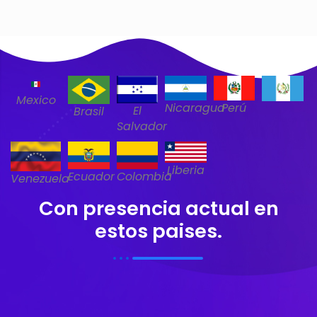
Mexico
Nicaragua
Perú
El
Brasil
Salvador
Liberia
Ecuador
Colombia
Venezuela
Con presencia actual en
estos paises.